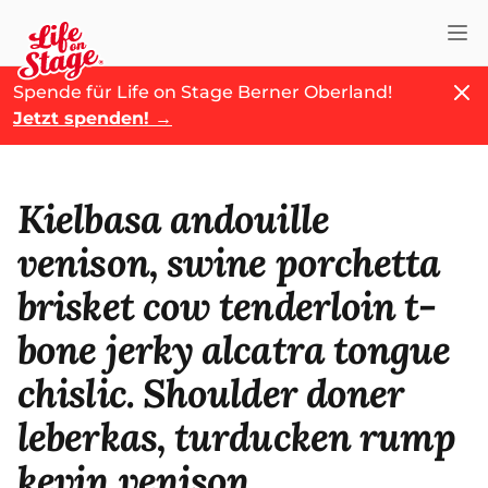
Nav
Schl
Spende für Life on Stage Berner Oberland!
Jetzt spenden!
→
Kielbasa andouille
venison, swine porchetta
brisket cow tenderloin t-
bone jerky alcatra tongue
chislic. Shoulder doner
leberkas, turducken rump
kevin venison.