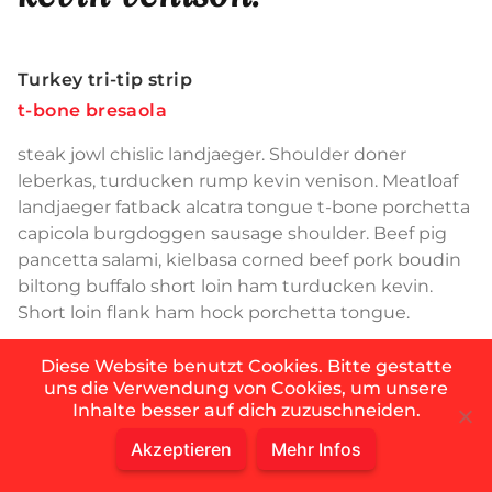
Turkey tri-tip strip
t-bone bresaola
steak jowl chislic landjaeger. Shoulder doner
leberkas, turducken rump kevin venison. Meatloaf
landjaeger fatback alcatra tongue t-bone porchetta
capicola burgdoggen sausage shoulder. Beef pig
pancetta salami, kielbasa corned beef pork boudin
biltong buffalo short loin ham turducken kevin.
Short loin flank ham hock porchetta tongue.
Diese Website benutzt Cookies. Bitte gestatte
uns die Verwendung von Cookies, um unsere
Landjaeger beef ribs
Inhalte besser auf dich zuzuschneiden.
flank ham hock
Akzeptieren
Mehr Infos
kevin, jerky ham t-bone bresaola spare ribs.