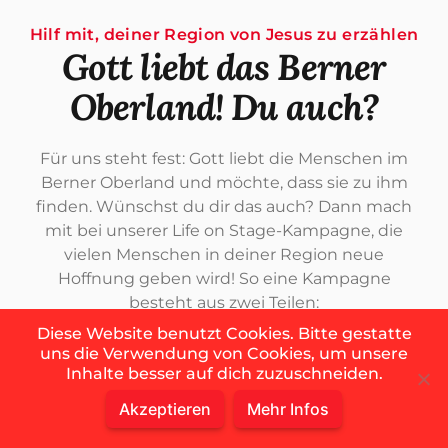
Hilf mit, deiner Region von Jesus zu erzählen
Gott liebt das Berner
Oberland! Du auch?
Für uns steht fest: Gott liebt die Menschen im
Berner Oberland und möchte, dass sie zu ihm
finden. Wünschst du dir das auch? Dann mach
mit bei unserer Life on Stage-Kampagne, die
vielen Menschen in deiner Region neue
Hoffnung geben wird! So eine Kampagne
besteht aus zwei Teilen:
Diese Website benutzt Cookies. Bitte gestatte
uns die Verwendung von Cookies, um unsere
Inhalte besser auf dich zuzuschneiden.
September 2024 bis März 2025
Akzeptieren
Mehr Infos
1. Freundschafts-