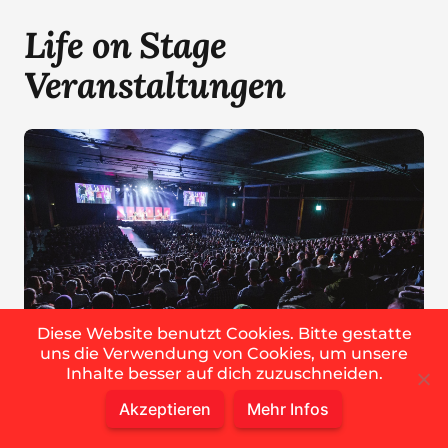
Life on Stage
Veranstaltungen
Diese Website benutzt Cookies. Bitte gestatte
uns die Verwendung von Cookies, um unsere
Inhalte besser auf dich zuzuschneiden.
Alle Informationen rund um die Veranstaltung
Akzeptieren
Mehr Infos
und die Geschichten zu den Musicals findest